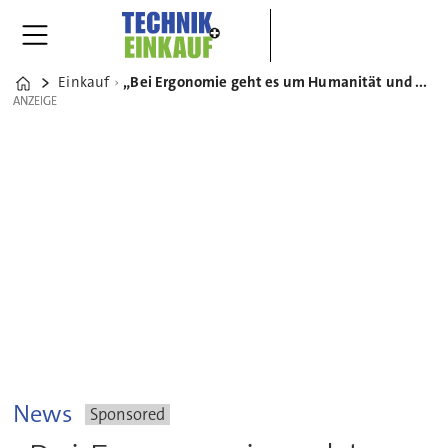
Einkauf
„Bei Ergonomie geht es um Humanität und Wirtschaftlichkeit“ – Interview mit Professor Martin Schmauder
Home
ANZEIGE
ANZEIGE
News
Sponsored