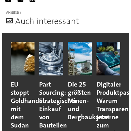
ANZEIGE
A
uch interessant
EU
Part
Die 25
Digitaler
stoppt
Sourcing:
größten
Produktpass
Goldhandel
Strategischer
Minen-
Warum
mit
Einkauf
und
Transparen
dem
von
Bergbaukonzerne
jetzt
Sudan
Bauteilen
zum