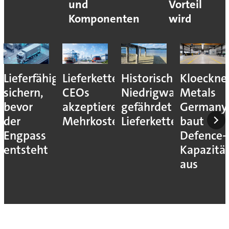
und
Vorteil
Komponenten
wird
Lieferfähigkeit
Lieferkettenresilienz:
Historisches
Kloeckne
sichern,
CEOs
Niedrigwasser
Metals
bevor
akzeptieren
gefährdet
Germany
der
Mehrkosten
Lieferketten
baut
Engpass
Defence-
entsteht
Kapazitä
aus