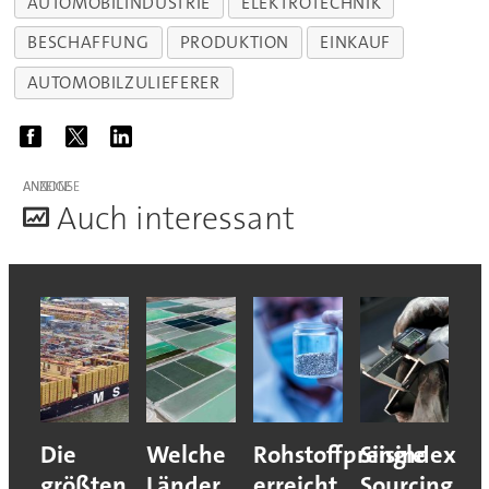
AUTOMOBILINDUSTRIE
ELEKTROTECHNIK
BESCHAFFUNG
PRODUKTION
EINKAUF
AUTOMOBILZULIEFERER
ANZEIGE
A
uch interessant
Die
Welche
Rohstoffpreisindex
Single
größten
Länder
erreicht
Sourcing