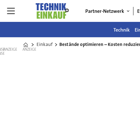
Partner-Netzwerk
E
Technik
Ei
Einkauf
Bestände optimieren – Kosten reduzie
Home
ANZEIGE
ANZEIGE