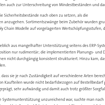
ilen auch zur Unterschreitung von Mindestbeständen und da
e Sicherheitsbestände nach oben zu setzen, als die
nten anzugehen. Sortimentszwänge beim Zubehör wurden grund
upply Chain Modelle auf vorgelagerten Wertschöpfungsstufen, 
eblich aus mangelhafter Unterstützung seitens des ERP-System
osition nur rudimentär; die implementierten Planungs- und 
nen nicht durchgängig konsistent strukturiert. Hinzu kam, d
den.
, dass sie je nach Zuständigkeit auf verschiedene Arten berec
 von Kaufteilen wurde nicht bedarfsbezogen auf Bestellbedarf
eprägt, sehr aufwändig und damit auch trotz größter Sorgfalt
e Systemunterstützung unzureichend war, suchte man nach 