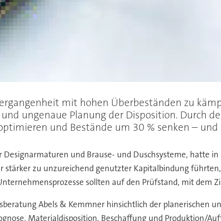
Vergangenheit mit hohen Überbeständen zu kämpf
e und ungenaue Planung der Disposition. Durch d
optimieren und Bestände um 30 % senken – und 
er Designarmaturen und Brause- und Duschsysteme, hatte i
 stärker zu unzureichend genutzter Kapitalbindung führten,
nternehmensprozesse sollten auf den Prüfstand, mit dem Zie
beratung Abels & Kemmner hinsichtlich der planerischen und
rognose, Materialdisposition, Beschaffung und Produktion/