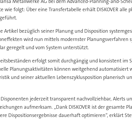
 Hansa Metallwerke AG bei dem Advanced-Planning-and-Sched
e wie folgt: Über eine Transfertabelle erhält DISKOVER all
geführt.
lne Artikel bezüglich seiner Planung und Disposition systemge
isoneffekten wird nun mittels modernster Planungsverfahren
lar geregelt und vom System unterstützt.
itsbeständen erfolgt somit durchgängig und konsistent im S
lle Planungsaktivitäten können weitgehend automatisiert we
stik und seiner aktuellen Lebenszyklusposition planerisch und 
 Disponenten jederzeit transparent nachvollziehbar, Alerts u
weichungen aufmerksam. „Dank DISKOVER ist der gesamte P
sere Dispositionsergebnisse dauerhaft optimieren“, erklärt 