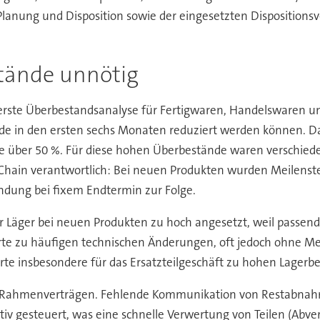
Planung und Disposition sowie der eingesetzten Dispositions
stände unnötig
erste Überbestandsanalyse für Fertigwaren, Handelswaren u
ände in den ersten sechs Monaten reduziert werden können. 
ise über 50 %. Für diese hohen Überbestände waren verschied
-Chain verantwortlich: Bei neuen Produkten wurden Meilenst
findung bei fixem Endtermin zur Folge.
der Läger bei neuen Produkten zu hoch angesetzt, weil passe
hrte zu häufigen technischen Änderungen, oft jedoch ohne 
ührte insbesondere für das Ersatzteilgeschäft zu hohen Lagerb
 Rahmenverträgen. Fehlende Kommunikation von Restabnah
iv gesteuert, was eine schnelle Verwertung von Teilen (Abver