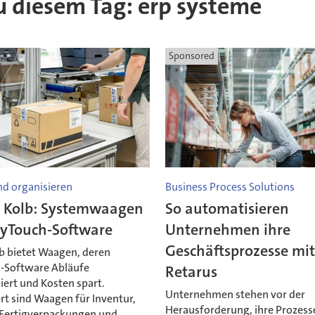
zu diesem Tag: erp systeme
Sponsored
d organisieren
Business Process Solutions
 Kolb: Systemwaagen
So automatisieren
syTouch-Software
Unternehmen ihre
Geschäftsprozesse mi
 bietet Waagen, deren
-Software Abläufe
Retarus
iert und Kosten spart.
Unternehmen stehen vor der
rt sind Waagen für Inventur,
Herausforderung, ihre Prozess
 Fertigverpackungen und