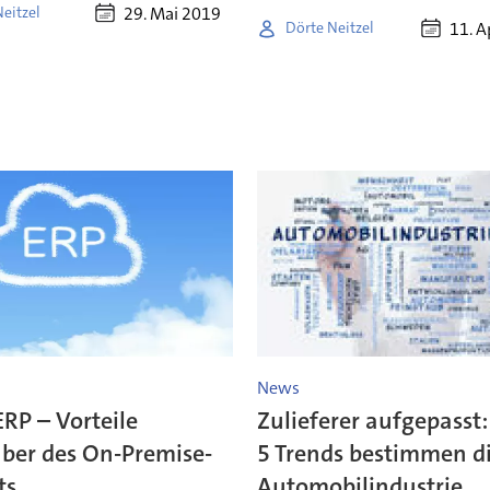
29. Mai 2019
eitzel
11. A
Dörte Neitzel
News
RP – Vorteile
Zulieferer aufgepasst:
ber des On-Premise-
5 Trends bestimmen d
ts
Automobilindustrie