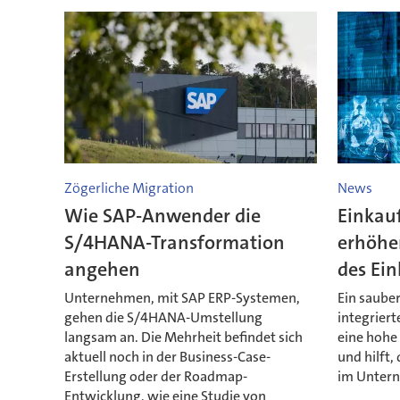
Zögerliche Migration
News
Wie SAP-Anwender die
Einkauf
S/4HANA-Transformation
erhöhen
angehen
des Ein
Unternehmen, mit SAP ERP-Systemen,
Ein sauber
gehen die S/4HANA-Umstellung
integriert
langsam an. Die Mehrheit befindet sich
eine hohe
aktuell noch in der Business-Case-
und hilft,
Erstellung oder der Roadmap-
im Untern
Entwicklung, wie eine Studie von