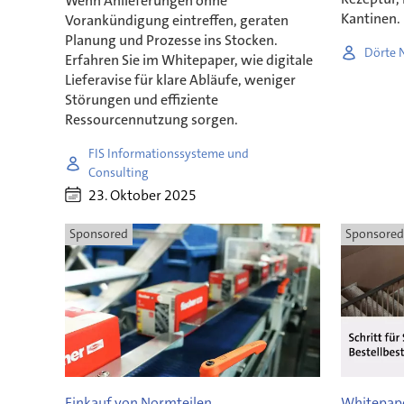
Wenn Anlieferungen ohne
Kantinen.
Vorankündigung eintreffen, geraten
Planung und Prozesse ins Stocken.
Dörte N
Erfahren Sie im Whitepaper, wie digitale
Lieferavise für klare Abläufe, weniger
Störungen und effiziente
Ressourcennutzung sorgen.
FIS Informationssysteme und
Consulting
23. Oktober 2025
Sponsored
Sponsored
Einkauf von Normteilen
Whitepap