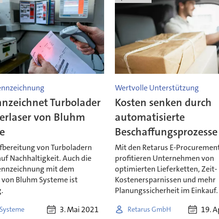
ennzeichnung
Wertvolle Unterstützung
nnzeichnet Turbolader
Kosten senken durch
serlaser von Bluhm
automatisierte
e
Beschaffungsprozesse
ufbereitung von Turboladern
Mit den Retarus E-Procurement
auf Nachhaltigkeit. Auch die
profitieren Unternehmen von
ennzeichnung mit dem
optimierten Lieferketten, Zeit-
r von Bluhm Systeme ist
Kostenersparnissen und mehr
.
Planungssicherheit im Einkauf.
3. Mai 2021
19. A
Systeme
Retarus GmbH