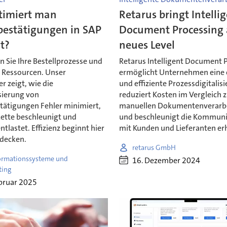
timiert man
Retarus bringt Intelli
bestätigungen in SAP
Document Processing 
nt?
neues Level
 Sie Ihre Bestellprozesse und
Retarus Intelligent Document 
e Ressourcen. Unser
ermöglicht Unternehmen eine 
 zeigt, wie die
und effiziente Prozessdigitalis
ierung von
reduziert Kosten im Vergleich 
stätigungen Fehler minimiert,
manuellen Dokumentenverarb
kette beschleunigt und
und beschleunigt die Kommuni
ntlastet. Effizienz beginnt hier
mit Kunden und Lieferanten erh
tdecken.
retarus GmbH
formationssysteme und
16. Dezember 2024
ting
bruar 2025