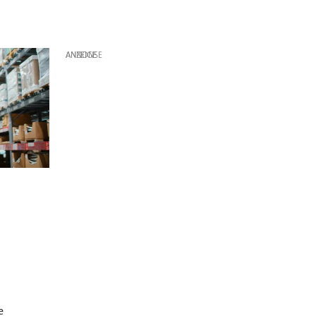
ANZEIGE
t
e