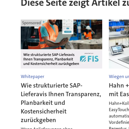
Diese Seite zeigt Artikel 
Sponsored
Whitepaper
Wiegen un
Wie strukturierte SAP-
Hahn +
Lieferavis Ihnen Transparenz,
mit Ea
Planbarkeit und
Hahn+Kolb
EasyTouch
Kostensicherheit
automatis
zurückgeben
Vordefinie
Rezeptur,