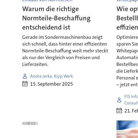
Warum die richtige
Wie op
Normteile-Beschaffung
Bestell
entscheidend ist
effizie
Gerade im Sondermaschinenbau zeigt
Optimieren
sich schnell, dass hinter einer effizienten
sparen Si
Normteile-Beschaffung weit mehr steckt
Whitepaper
als nur der Vergleich von Preisen und
Automatis
Lieferzeiten.
Bestellbe
die Liefer
Andre Jerke, Kipp Werk
Personal e
15. September 2025
– jetzt en
FIS In
Consul
21. Fe
ANZEIGE