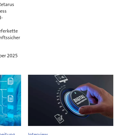
Retarus
cess
d-
eferkette
nftssicher
ober 2025
beitung
Interview