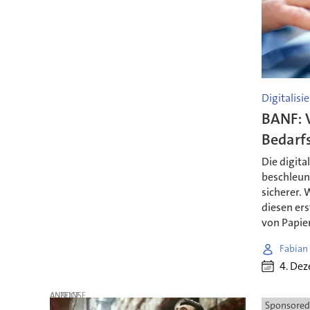
Digitalisi
BANF: V
Bedarf
Die digit
beschleun
sicherer.
diesen ers
von Papier
Fabian
4. De
ANZEIGE
Sponsored