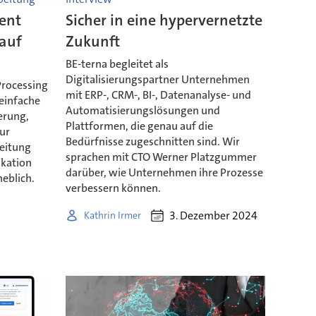
gent
Sicher in eine hypervernetzte
auf
Zukunft
BE-terna begleitet als
Digitalisierungspartner Unternehmen
Processing
mit ERP-, CRM-, BI-, Datenanalyse- und
einfache
Automatisierungslösungen und
ierung,
Plattformen, die genau auf die
zur
Bedürfnisse zugeschnitten sind. Wir
eitung
sprachen mit CTO Werner Platzgummer
kation
darüber, wie Unternehmen ihre Prozesse
eblich.
verbessern können.
3. Dezember 2024
Kathrin Irmer