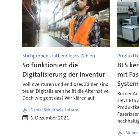
Stichproben statt endloses Zählen
Produktk
So funktioniert die
BTS ke
Digitalisierung der Inventur
mit Fa
System
Vollinventuren und endloses Zählen sind
teuer. Digitalisieren heißt die Alternative.
Bei der A
Doch wie geht das? Wir klären auf.
setzt BTS 
Produktk
Daniel Schultheis, Inform
Faserlase
6. Dezember 2021
nachhaltig
Bluhm 