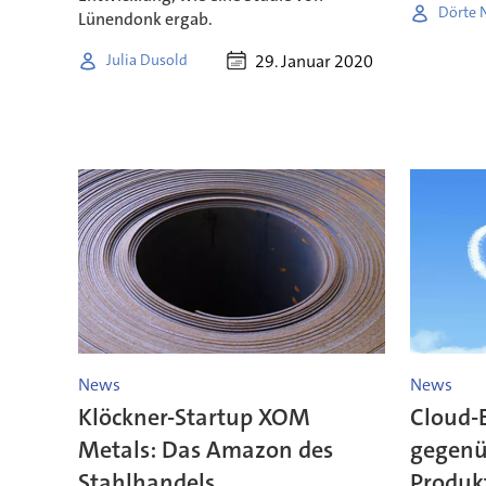
Dörte N
Lünendonk ergab.
29. Januar 2020
Julia Dusold
News
News
Klöckner-Startup XOM
Cloud-E
Metals: Das Amazon des
gegenü
Stahlhandels
Produk