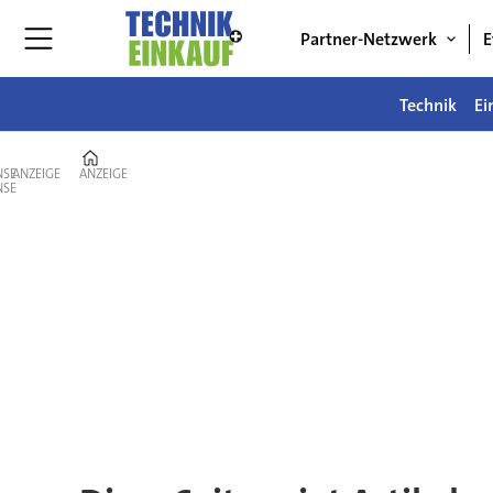
Partner-Netzwerk
E
Technik
Ei
Home
ANZEIGE
ANZEIGE
Tag:
erp
systeme