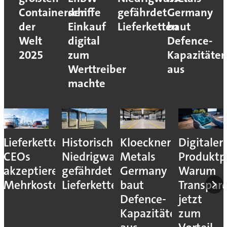
Containerschiffe
den
gefährdet
Germany
der
Einkauf
Lieferketten
baut
Welt
digital
Defence-
2025
zum
Kapazitäte
Werttreiber
aus
machte
Lieferkettenresilienz:
Historisches
Kloeckner
Digitaler
CEOs
Niedrigwasser
Metals
Produktp
akzeptieren
gefährdet
Germany
Warum
Mehrkosten
Lieferketten
baut
Transpar
Defence-
jetzt
Kapazitäten
zum