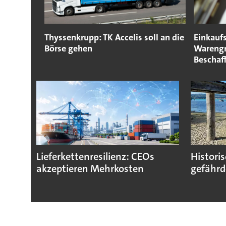
Thyssenkrupp: TK Accelis soll an die
Einkaufs
Börse gehen
Warengr
Beschaf
Lieferkettenresilienz: CEOs
Histori
akzeptieren Mehrkosten
gefährd