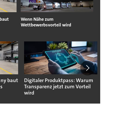
baut
Wenn Nähe zum
Wettbewerbsvorteil wird
any baut
Digitaler Produktpass: Warum
Die g
us
Transparenz jetzt zum Vorteil
weltw
wird