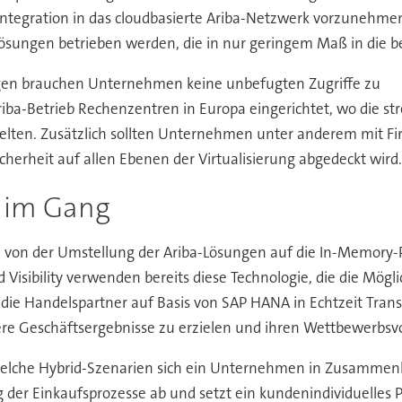
tegration in das cloudbasierte Ariba-Netzwerk vorzunehmen.
-Lösungen betrieben werden, die in nur geringem Maß in di
ungen brauchen Unternehmen keine unbefugten Zugriffe zu
riba-Betrieb Rechenzentren in Europa eingerichtet, wo die s
lten. Zusätzlich sollten Unternehmen unter anderem mit Fi
herheit auf allen Ebenen der Virtualisierung abgedeckt wird.
 im Gang
nd von der Umstellung der Ariba-Lösungen auf die In-Memory
Visibility verwenden bereits diese Technologie, die die Mögl
ie Handelspartner auf Basis von SAP HANA in Echtzeit Tran
ere Geschäftsergebnisse zu erzielen und ihren Wettbewerbsv
elche Hybrid-Szenarien sich ein Unternehmen in Zusammenha
der Einkaufsprozesse ab und setzt ein kundenindividuelles Pr