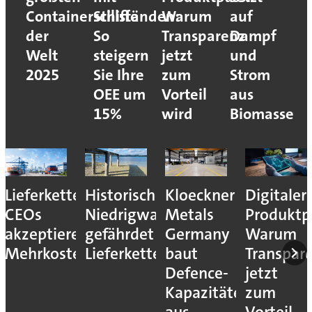
Containerschiffe
Stillständen:
Warum
auf
der
So
Transparenz
Dampf
Welt
steigern
jetzt
und
2025
Sie Ihre
zum
Strom
OEE um
Vorteil
aus
15%
wird
Biomasse
Lieferkettenresilienz:
Historisches
Kloeckner
Digitaler
CEOs
Niedrigwasser
Metals
Produktp
akzeptieren
gefährdet
Germany
Warum
Mehrkosten
Lieferketten
baut
Transpar
Defence-
jetzt
Kapazitäten
zum