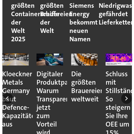
größten
größten
Siemens
Niedrigwas
Containerschiffe
Brauereien
Energy
gefährdet
der
der
bekommt
Lieferkette
Welt
Welt
neuen
2025
Namen
Die
Schluss
Iridium:
Wie der
ss:
größten
mit
Wasserstoffhochlau
Einkauf
Brauereien
Stillständen:
erhöht
die
nz
weltweit
So
Rohstoffbedarf
Industrie
steigern
massiv
resilient
Sie Ihre
macht
OEE um
15%