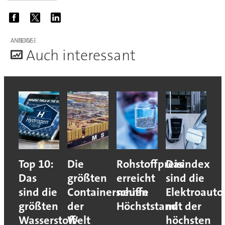
ANZEIGE
A
uch interessant
Top 10:
Die
Rohstoffpreisindex
Das
Das
größten
erreicht
sind die
sind die
Containerschiffe
neuen
Elektroauto
größten
der
Höchststand
mit der
Wasserstoff-
Welt
höchsten