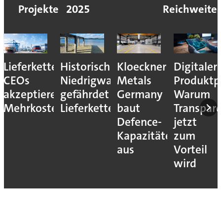
Projekte
2025
Reichweite
Lieferkettenresilienz:
Historisches
Kloeckner
Digitaler
CEOs
Niedrigwasser
Metals
Produktp
akzeptieren
gefährdet
Germany
Warum
Mehrkosten
Lieferketten
baut
Transpar
Defence-
jetzt
Kapazitäten
zum
aus
Vorteil
wird