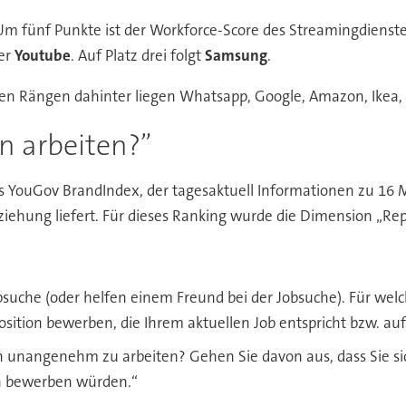
Um fünf Punkte ist der Workforce-Score des Streamingdienste
ter
Youtube
. Auf Platz drei folgt
Samsung
.
en Rängen dahinter liegen Whatsapp, Google, Amazon, Ikea, L
n arbeiten?”
s YouGov BrandIndex, der tagesaktuell Informationen zu 16
ung liefert. Für dieses Ranking wurde die Dimension „Repu
Jobsuche (oder helfen einem Freund bei der Jobsuche). Für wel
osition bewerben, die Ihrem aktuellen Job entspricht bzw. au
 unangenehm zu arbeiten? Gehen Sie davon aus, dass Sie sic
ich bewerben würden.“