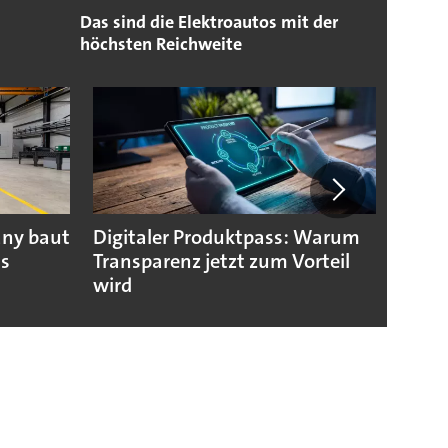
Das sind die Elektroautos mit der
höchsten Reichweite
any baut
Digitaler Produktpass: Warum
Die g
us
Transparenz jetzt zum Vorteil
weltw
wird