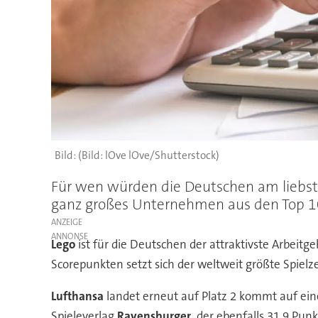
(Bild: lOve lOve/Shutterstock)
Für wen würden die Deutschen am liebste
ganz großes Unternehmen aus den Top 10
ANZEIGE
Lego
ist für die Deutschen der attraktivste Arbeitg
Scorepunkten setzt sich der weltweit größte Spielz
Lufthansa
landet erneut auf Platz 2 kommt auf eine
Spieleverlag
Ravensburger
, der ebenfalls 31,9 Pun