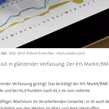
 Ast.
(Bild: Robert Kneschke - stock.adobe.com)
m Juli in glänzender Verfassung. Der IHS Markit/B
änzender Verfassung gezeigt. Das bestätigt der IHS Markit/BM
e und bei 65,9 Punkten nach 65,1 im Juni notierte.
 kräftiges Wachstum im Verarbeitenden Gewerbe; er ist auch de
ediglich von den Werten im März und April übertroffen.