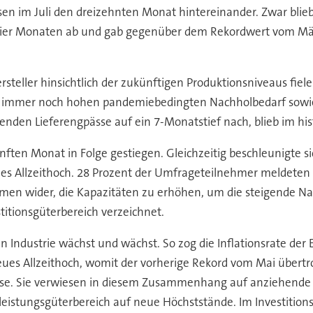
en im Juli den dreizehnten Monat hintereinander. Zwar blie
 vier Monaten ab und gab gegenüber dem Rekordwert vom März 
steller hinsichtlich der zukünftigen Produktionsniveaus fiele
n immer noch hohen pandemiebedingten Nachholbedarf sowie
nden Lieferengpässe auf ein 7-Monatstief nach, blieb im hist
ünften Monat in Folge gestiegen. Gleichzeitig beschleunigte s
es Allzeithoch. 28 Prozent der Umfrageteilnehmer meldeten 
men wider, die Kapazitäten zu erhöhen, um die steigende Na
itionsgüterbereich verzeichnet.
hen Industrie wächst und wächst. So zog die Inflationsrate de
es Allzeithoch, womit der vorherige Rekord vom Mai übertro
e. Sie verwiesen in diesem Zusammenhang auf anziehende Ro
rleistungsgüterbereich auf neue Höchststände. Im Investition