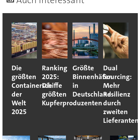
A
uch interessant
Die
Ranking
Größte
Dual
größten
2025:
Binnenhäfen
Sourcing:
Containerschiffe
Die
in
Mehr
der
größten
Deutschland
Resilienz
Welt
Kupferproduzenten
durch
2025
zweiten
Lieferanten