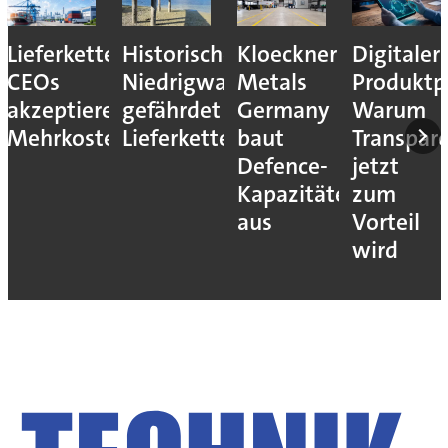
Lieferkettenresilienz:
Historisches
Kloeckner
Digitaler
CEOs
Niedrigwasser
Metals
Produktp
akzeptieren
gefährdet
Germany
Warum
Mehrkosten
Lieferketten
baut
Transpar
Defence-
jetzt
Kapazitäten
zum
aus
Vorteil
wird