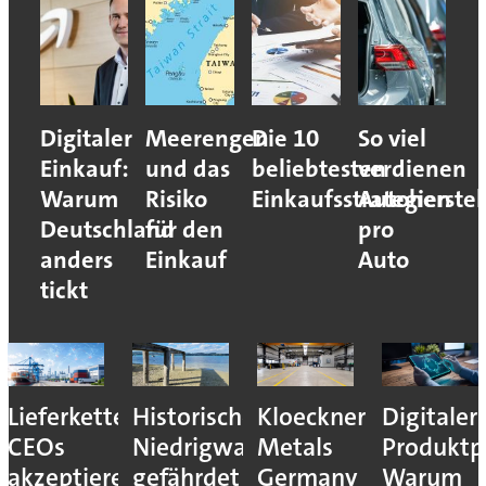
Digitaler
Meerengen
Die 10
So viel
Einkauf:
und das
beliebtesten
verdienen
Warum
Risiko
Einkaufsstrategien
Autoherstel
Deutschland
für den
pro
anders
Einkauf
Auto
tickt
Lieferkettenresilienz:
Historisches
Kloeckner
Digitaler
CEOs
Niedrigwasser
Metals
Produktp
akzeptieren
gefährdet
Germany
Warum