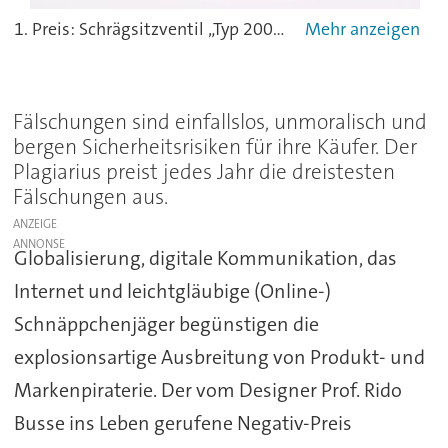
1. Preis: Schrägsitzventil „Typ 2000“ (Einsatz: Dampfanwendungen z.B. in der Textilindustrie)Links Original: Bürkert Werke GmbH & Co. KG, Ingelfingen, DeutschlandRechts Plagiat: Ningbo ACME Industrial Automation Co., Ltd., Ningbo, VR ChinaDer Nachahmer hat ein ganzes Produktprogramm kopiert. Er verletzt die international registrierte Bildmarke (4 Streifen) und das u.a. in China eingetragene Design. Bei der 1:1 Kopie des Ventils wurden alle Bürkert-typischen Designelemente, wie z.B. die Rahmen um die Zahlen beim Messingventilgehäuse, übernommen, so dass Verwechslungsgefahr besteht.
Fälschungen sind einfallslos, unmoralisch und
bergen Sicherheitsrisiken für ihre Käufer. Der
Plagiarius preist jedes Jahr die dreistesten
Fälschungen aus.
ANZEIGE
Globalisierung, digitale Kommunikation, das
Internet und leichtgläubige (Online-)
Schnäppchenjäger begünstigen die
explosionsartige Ausbreitung von Produkt- und
Markenpiraterie. Der vom Designer Prof. Rido
Busse ins Leben gerufene Negativ-Preis