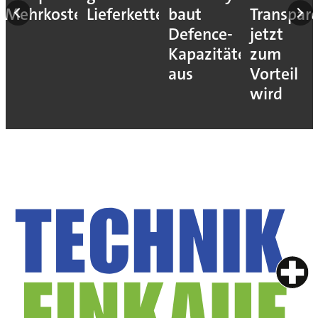
Mehrkosten
Lieferketten
baut
Transpar
Defence-
jetzt
Kapazitäten
zum
aus
Vorteil
wird