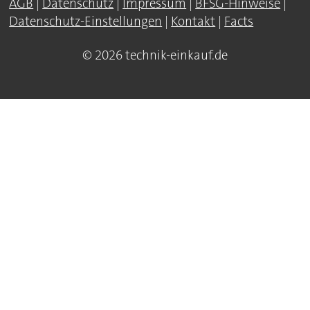
AGB
|
Datenschutz
|
Impressum
|
BFSG-Hinweise
|
Datenschutz-Einstellungen
|
Kontakt
|
Facts
© 2026 technik-einkauf.de