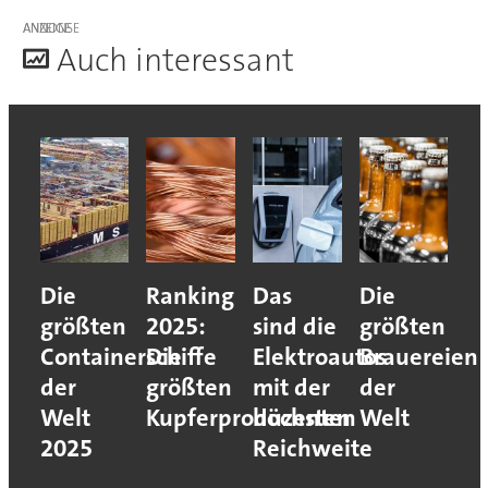
ANZEIGE
A
uch interessant
Die
Ranking
Das
Die
größten
2025:
sind die
größten
Containerschiffe
Die
Elektroautos
Brauereien
der
größten
mit der
der
Welt
Kupferproduzenten
höchsten
Welt
2025
Reichweite