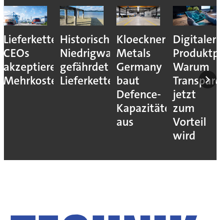
Lieferkettenresilienz:
Historisches
Kloeckner
Digitaler
CEOs
Niedrigwasser
Metals
Produktp
akzeptieren
gefährdet
Germany
Warum
Mehrkosten
Lieferketten
baut
Transpar
Defence-
jetzt
Kapazitäten
zum
aus
Vorteil
wird