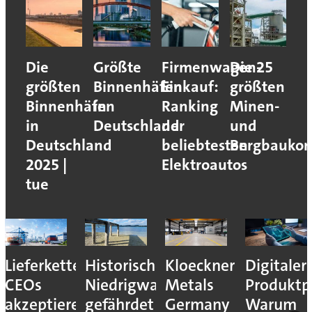
Die
Größte
Firmenwagen-
Die 25
größten
Binnenhäfen
Einkauf:
größten
Binnenhäfen
in
Ranking
Minen-
in
Deutschland
der
und
Deutschland
beliebtesten
Bergbaukon
2025 |
Elektroautos
tue
Lieferkettenresilienz:
Historisches
Kloeckner
Digitaler
CEOs
Niedrigwasser
Metals
Produktp
akzeptieren
gefährdet
Germany
Warum