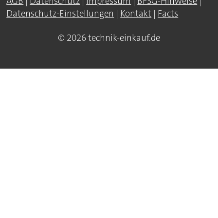
AGB
|
Datenschutz
|
Impressum
|
BFSG-Hinweise
|
Datenschutz-Einstellungen
|
Kontakt
|
Facts
© 2026 technik-einkauf.de