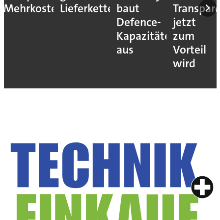
Mehrkosten
Lieferketten
baut
Transpar
Defence-
jetzt
Kapazitäten
zum
aus
Vorteil
wird