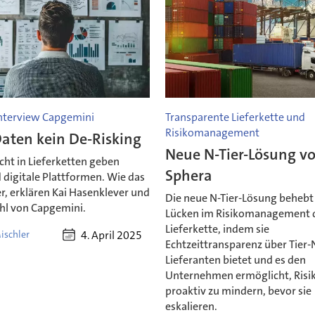
Interview Capgemini
Transparente Lieferkette und
Risikomanagement
aten kein De-Risking
Neue N-Tier-Lösung v
icht in Lieferketten geben
Sphera
 digitale Plattformen. Wie das
r, erklären Kai Hasenklever und
Die neue N-Tier-Lösung behebt 
hl von Capgemini.
Lücken im Risikomanagement 
Lieferkette, indem sie
4. April 2025
ischler
Echtzeittransparenz über Tier-
Lieferanten bietet und es den
Unternehmen ermöglicht, Risi
proaktiv zu mindern, bevor sie
eskalieren.