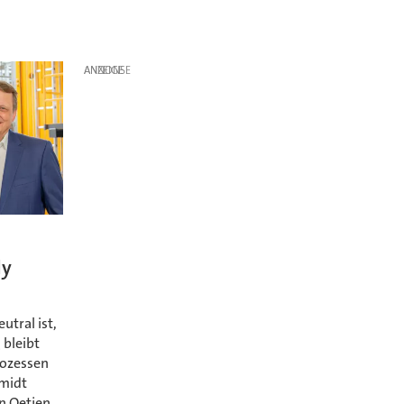
ANZEIGE
ly
utral ist,
 bleibt
rozessen
hmidt
n Oetjen