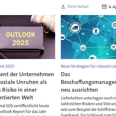
4. A
Dörte Neitzel
ook 2025
Neue Strategien für robuste Li
zent der Unternehmen
Das
oziale Unruhen als
Beschaffungsmanage
 Risiko in einer
neu ausrichten
ntierten Welt
Lieferketten unterlagen noch n
zahlreichen Risiken und Störun
nal SOS veröffentlicht heute
wie zum Beispiel die Schiffshav
utlook Report für das Jahr
Suezkanal. Ein Schlüssel zum Er