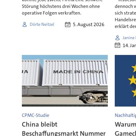
Störung höchstens drei Wochen ohne
dennoch w
operative Folgen verkraften.
sich strat
Handelsre
5. August 2026
Dörte Neitzel
erklärt de
Janine
14. Ja
CPMC-Studie
Nachhalti
China bleibt
Warum 
Beschaffungsmarkt Nummer
Gamech