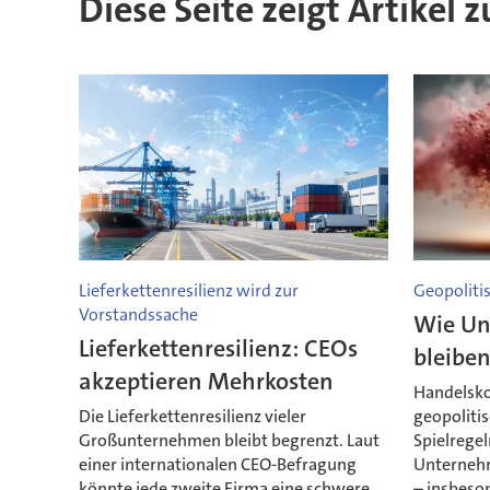
Diese Seite zeigt Artikel z
Lieferkettenresilienz wird zur
Geopoliti
Vorstandssache
Wie Un
Lieferkettenresilienz: CEOs
bleibe
akzeptieren Mehrkosten
Handelskon
Die Lieferkettenresilienz vieler
geopoliti
Großunternehmen bleibt begrenzt. Laut
Spielregel
einer internationalen CEO-Befragung
Unterneh
könnte jede zweite Firma eine schwere
– insbeso