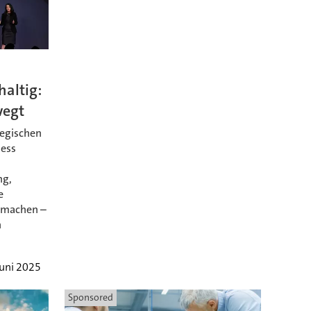
haltig:
wegt
tegischen
ness
ng,
e
t machen –
n
Juni 2025
Sponsored