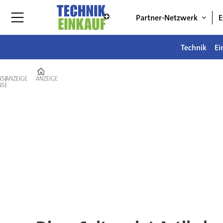
Partner-Netzwerk
E
Technik
Ei
Home
ANZEIGE
ANZEIGE
Tag:
resilienz