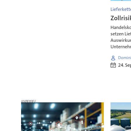
Lieferket
Zollris
Handelskon
setzen Lie
Auswirkun
Unterneh
Domini
24. S
ANZEIGE