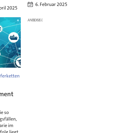
6. Februar 2025
pril 2025
ANZEIGE
eferketten
ment
ie so
gsfällen,
arie im
folg liegt