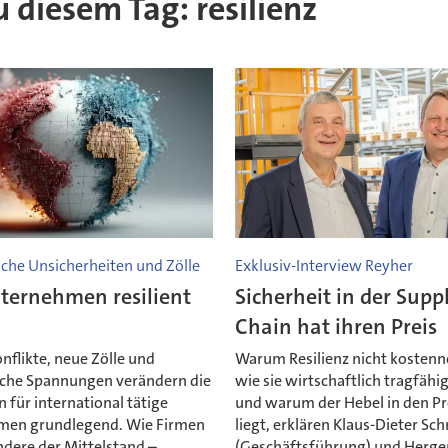
u diesem Tag: resilienz
sche Unsicherheiten und Zölle
Exklusiv-Interview Reyher
ternehmen resilient
Sicherheit in der Supp
n
Chain hat ihren Preis
flikte, neue Zölle und
Warum Resilienz nicht kostenne
sche Spannungen verändern die
wie sie wirtschaftlich tragfähig
n für international tätige
und warum der Hebel in den P
men grundlegend. Wie Firmen
liegt, erklären Klaus-Dieter Sc
ndere der Mittelstand –
(Geschäftsführung) und Herge