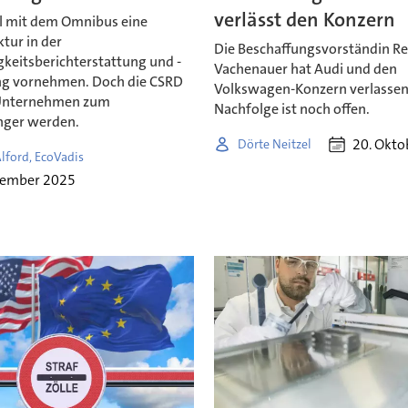
verlässt den Konzern
ll mit dem Omnibus eine
tur in der
Die Beschaffungsvorständin R
gkeitsberichterstattung und -
Vachenauer hat Audi und den
ng vornehmen. Doch die CSRD
Volkswagen-Konzern verlassen,
 Unternehmen zum
Nachfolge ist noch offen.
ger werden.
20. Okto
Dörte Neitzel
lford, EcoVadis
vember 2025