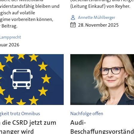
iderstandsfähig bleiben und
(Leitung Einkauf) von Reyher.
egisch auf volatile
Annette Mühlberger
gime vorbereiten können,
28. November 2025
r Beitrag.
 Lampprecht
nuar 2026
gkeit trotz Omnibus
Nachfolge offen
die CSRD jetzt zum
Audi-
anger wird
Beschaffungsvorständ