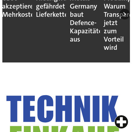
akzeptieren
gefährdet
Germany
Warum
Mehrkosten
Lieferketten
baut
Transpar
Defence-
jetzt
Kapazitäten
zum
aus
Vorteil
wird