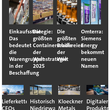
Einkaufsstrategie:
Die
Die
Omterra:
Das
größten
größten
Siemens
bedeutet
Containerschiffe
Brauereien
Energy
die
der
der
bekommt
Warengruppenstrategie
Welt
Welt
neuen
in der
2025
Namen
Beschaffung
Lieferkettenresilienz:
Historisches
Kloeckner
Digitaler
CEOs
Niedrigwasser
Metals
Produktp