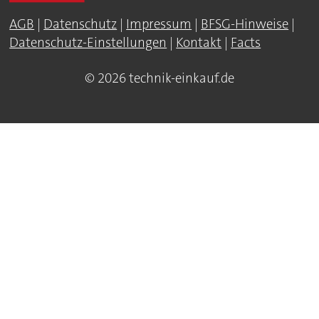
AGB
|
Datenschutz
|
Impressum
|
BFSG-Hinweise
|
Datenschutz-Einstellungen
|
Kontakt
|
Facts
© 2026 technik-einkauf.de