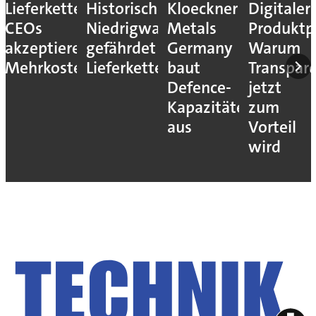
es
Kloeckner
Digitaler
Die
Schluss
sser
Metals
Produktpass:
größten
mit
Germany
Warum
Brauereien
Stillstän
en
baut
Transparenz
weltweit
So
Defence-
jetzt
steigern
Kapazitäten
zum
Sie Ihre
aus
Vorteil
OEE um
wird
15%