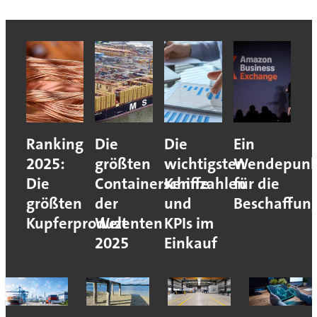
Ranking
Die
Die
Ein
2025:
größten
wichtigsten
Wendepunk
Die
Containerschiffe
Kennzahlen
für die
größten
der
und
Beschaffun
Kupferproduzenten
Welt
KPIs im
2025
Einkauf