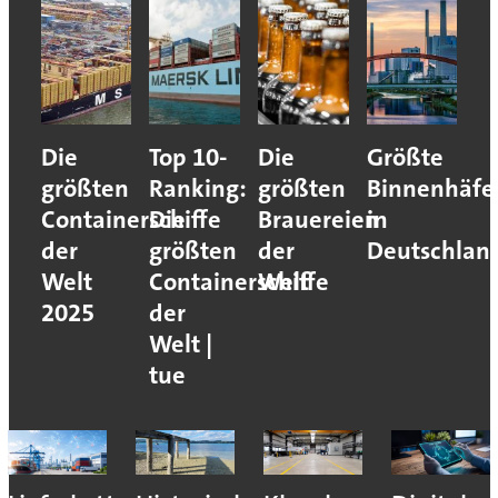
Die
Top 10-
Die
Größte
größten
Ranking:
größten
Binnenhäfe
Containerschiffe
Die
Brauereien
in
der
größten
der
Deutschlan
Welt
Containerschiffe
Welt
2025
der
Welt |
tue