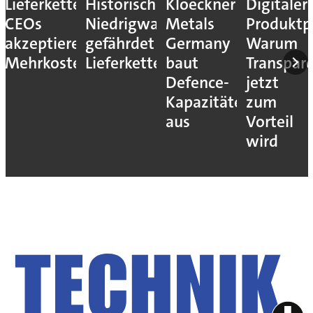
Lieferkettenresilienz:
Historisches
Kloeckner
Digitaler
CEOs
Niedrigwasser
Metals
Produktp
akzeptieren
gefährdet
Germany
Warum
Mehrkosten
Lieferketten
baut
Transpar
Defence-
jetzt
Kapazitäten
zum
aus
Vorteil
wird