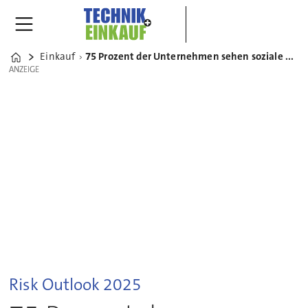
Einkauf
75 Prozent der Unternehmen sehen soziale Unruhen als größtes Risiko in einer fragmentierten Welt
Home
ANZEIGE
ANZEIGE
Risk Outlook 2025