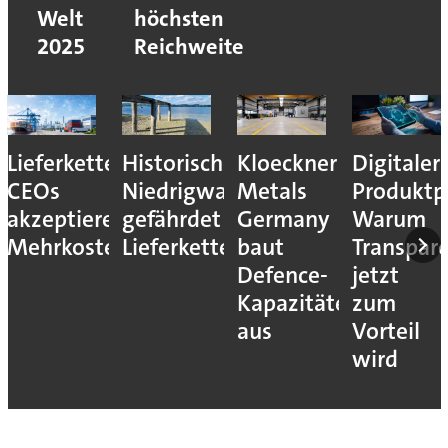
Welt
höchsten
2025
Reichweite
Lieferkettenresilienz:
Historisches
Kloeckner
Digitaler
CEOs
Niedrigwasser
Metals
Produktp
akzeptieren
gefährdet
Germany
Warum
Mehrkosten
Lieferketten
baut
Transpar
Defence-
jetzt
Kapazitäten
zum
aus
Vorteil
wird