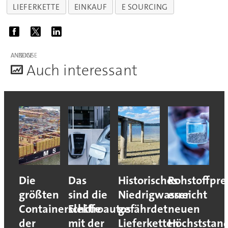
LIEFERKETTE
EINKAUF
E SOURCING
ANZEIGE
A
uch interessant
Die
Das
Historisches
Rohstoffpre
größten
sind die
Niedrigwasser
erreicht
Containerschiffe
Elektroautos
gefährdet
neuen
der
mit der
Lieferketten
Höchststan