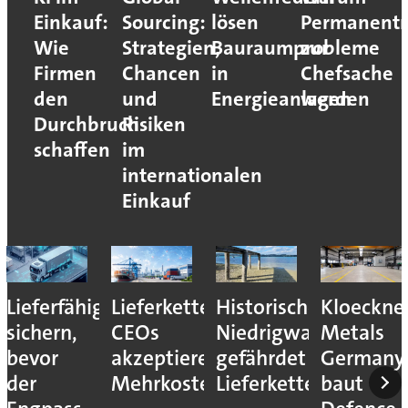
Einkauf:
Sourcing:
lösen
Permanent
Wie
Strategien,
Bauraumprobleme
zur
Firmen
Chancen
in
Chefsache
den
und
Energieanlagen
werden
Durchbruch
Risiken
schaffen
im
internationalen
Einkauf
Lieferfähigkeit
Lieferkettenresilienz:
Historisches
Kloeckne
sichern,
CEOs
Niedrigwasser
Metals
bevor
akzeptieren
gefährdet
Germany
der
Mehrkosten
Lieferketten
baut