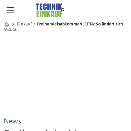
Einkauf
Freihandelsabkommen JEFTA: So ändert sich der Einkauf in Japan
Home
ANZEIGE
ANZEIGE
News