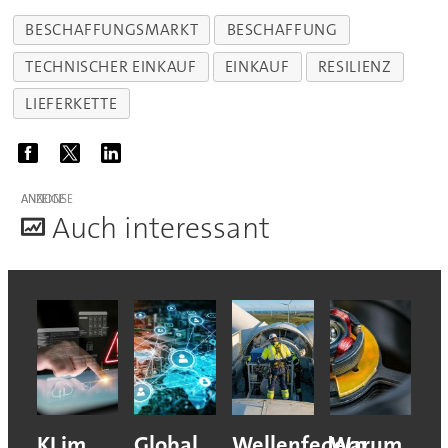
BESCHAFFUNGSMARKT
BESCHAFFUNG
TECHNISCHER EINKAUF
EINKAUF
RESILIENZ
LIEFERKETTE
ANZEIGE
A
uch interessant
KI im
Global
Wellenfedern
Warum