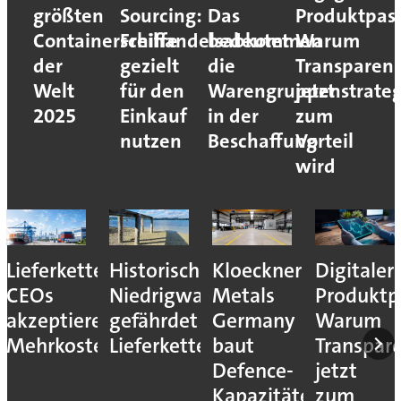
größten
Sourcing:
Das
Produktpass
Containerschiffe
Freihandelsabkommen
bedeutet
Warum
der
gezielt
die
Transparen
Welt
für den
Warengruppenstrateg
jetzt
2025
Einkauf
in der
zum
nutzen
Beschaffung
Vorteil
wird
Lieferkettenresilienz:
Historisches
Kloeckner
Digitaler
CEOs
Niedrigwasser
Metals
Produktp
akzeptieren
gefährdet
Germany
Warum
Mehrkosten
Lieferketten
baut
Transpar
Defence-
jetzt
Kapazitäten
zum