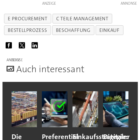
ANZEIGE
E PROCUREMENT
C TEILE MANAGEMENT
BESTELLPROZESS
BESCHAFFUNG
EINKAUF
ANZEIGE
A
uch interessant
Die
Preferential
Einkaufsstrategie:
Digitaler