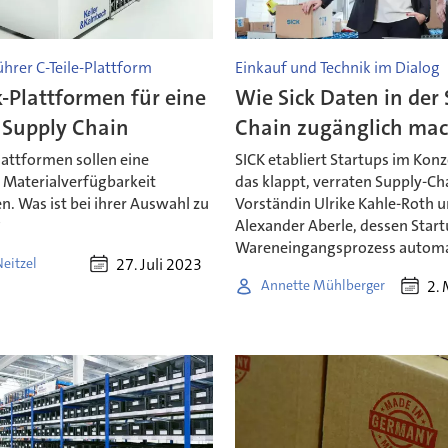
hrer C-Teile-Plattform
Einkauf und Technik im Dialog
k-Plattformen für eine
Wie Sick Daten in der
 Supply Chain
Chain zugänglich mac
lattformen sollen eine
SICK etabliert Startups im Kon
 Materialverfügbarkeit
das klappt, verraten Supply-Ch
n. Was ist bei ihrer Auswahl zu
Vorständin Ulrike Kahle-Roth 
?
Alexander Aberle, dessen Star
Wareneingangsprozess automat
27. Juli 2023
eitzel
2.
Annette Mühlberger