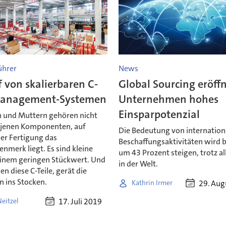
ührer
News
 von skalierbaren C-
Global Sourcing eröff
Management-Systemen
Unternehmen hohes
Einsparpotenzial
 und Muttern gehören nicht
 jenen Komponenten, auf
Die Bedeutung von internation
er Fertigung das
Beschaffungsaktivitäten wird 
nmerk liegt. Es sind kleine
um 43 Prozent steigen, trotz al
 einem geringen Stückwert. Und
in der Welt.
en diese C-Teile, gerät die
n ins Stocken.
29. Aug
Kathrin Irmer
17. Juli 2019
eitzel