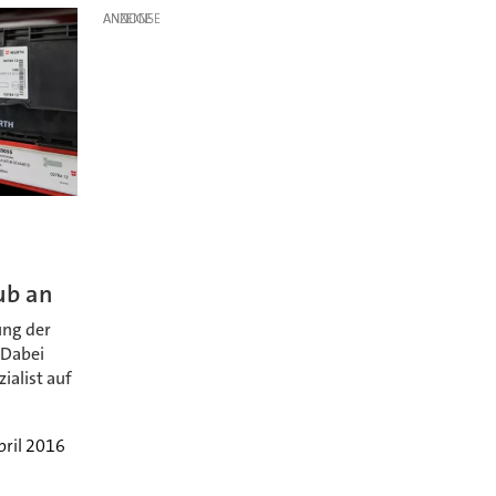
ANZEIGE
ub an
ung der
 Dabei
ialist auf
pril 2016