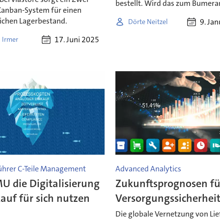
bestellt. Wird das zum Bumer
Kanban-System für einen
lichen Lagerbestand.
9. Ja
Dörte Neitzel
17. Juni 2025
 Irmer
ührer C-Teile Management
Advanced Analytics
U die Digitalisierung
Zukunftsprognosen f
auf für sich nutzen
Versorgungssicherhei
n
Die globale Vernetzung von Lie