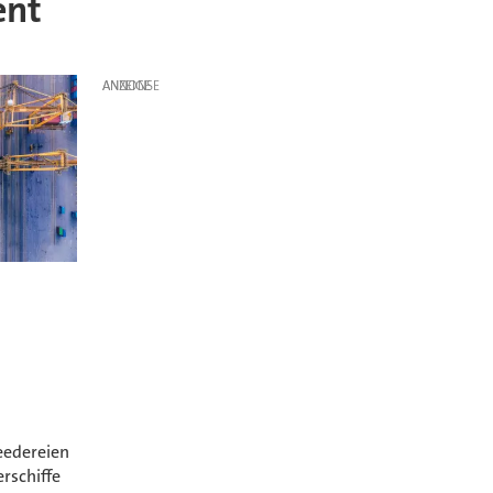
ent
ANZEIGE
eedereien
rschiffe