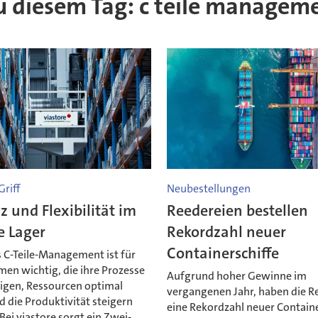
 zu diesem Tag: c teile managem
Griff
Neubestellungen
nz und Flexibilität im
Reedereien bestellen
e Lager
Rekordzahl neuer
Containerschiffe
s C-Teile-Management ist für
en wichtig, die ihre Prozesse
Aufgrund hoher Gewinne im
igen, Ressourcen optimal
vergangenen Jahr, haben die R
 die Produktivität steigern
eine Rekordzahl neuer Containe
ei viastore sorgt ein Zwei-