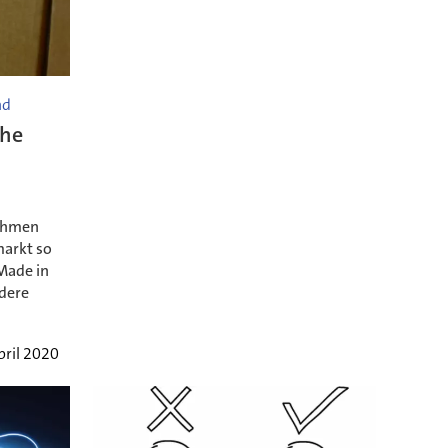
nd
che
nehmen
markt so
"Made in
dere
pril 2020