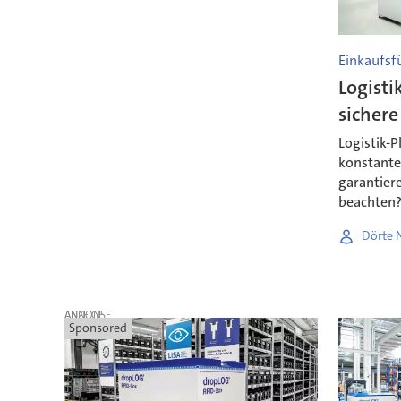
Einkaufsfü
Logisti
sichere
Logistik-P
konstante
garantiere
beachten
Dörte N
ANZEIGE
Sponsored