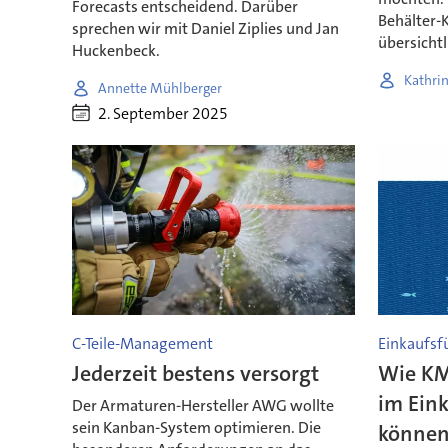
Forecasts entscheidend. Darüber
Behälter-
sprechen wir mit Daniel Ziplies und Jan
übersicht
Huckenbeck.
Kathrin
Annette Mühlberger
2. September 2025
C-Teile-Management
Einkaufsf
Jederzeit bestens versorgt
Wie KM
im Eink
Der Armaturen-Hersteller AWG wollte
sein Kanban-System optimieren. Die
könne