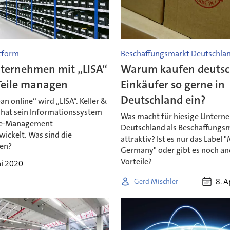
tform
Beschaffungsmarkt Deutschla
ternehmen mit „LISA“
Warum kaufen deuts
-Teile managen
Einkäufer so gerne in
Deutschland ein?
n online“ wird „LISA“. Keller &
hat sein Informationssystem
Was macht für hiesige Unter
ile-Management
Deutschland als Beschaffungs
ickelt. Was sind die
attraktiv? Ist es nur das Label 
en?
Germany" oder gibt es noch an
Vorteile?
ai 2020
8. A
Gerd Mischler