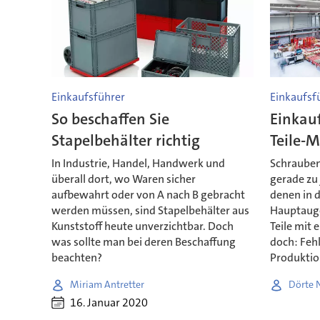
Einkaufsführer
Einkaufsf
So beschaffen Sie
Einkauf
Stapelbehälter richtig
Teile-
In Industrie, Handel, Handwerk und
Schrauben
überall dort, wo Waren sicher
gerade zu
aufbewahrt oder von A nach B gebracht
denen in d
werden müssen, sind Stapelbehälter aus
Hauptauge
Kunststoff heute unverzichtbar. Doch
Teile mit
was sollte man bei deren Beschaffung
doch: Fehl
beachten?
Produktio
Miriam Antretter
Dörte N
16. Januar 2020