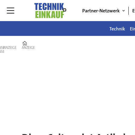
Partner-Netzwerk
E
Technik
Ei
Home
ANZEIGE
ANZEIGE
Tag:
c
teile
management