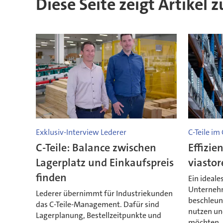
Diese Seite zeigt Artikel
Exklusiv-Interview Lederer
C-Teile im 
C-Teile: Balance zwischen
Effizie
Lagerplatz und Einkaufspreis
viastor
finden
Ein ideale
Unternehm
Lederer übernimmt für Industriekunden
beschleun
das C-Teile-Management. Dafür sind
nutzen und
Lagerplanung, Bestellzeitpunkte und
möchten. B