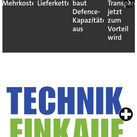
Mehrkosten
Lieferketten
baut
Transpar
Defence-
jetzt
Kapazitäten
zum
aus
Vorteil
wird