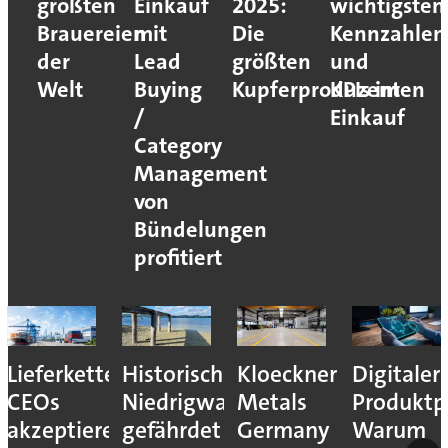
größten
Einkauf
2025:
wichtigsten
Brauereien
mit
Die
Kennzahlen
der
Lead
größten
und
Welt
Buying
Kupferproduzenten
KPIs im
/
Einkauf
Category
Management
von
Bündelungen
profitiert
Lieferkettenresilienz:
Historisches
Kloeckner
Digitaler
CEOs
Niedrigwasser
Metals
Produktp
akzeptieren
gefährdet
Germany
Warum