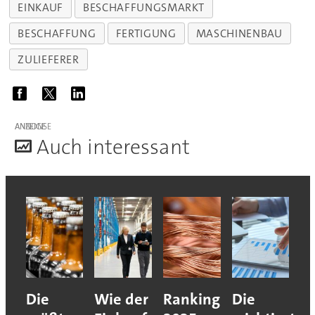
EINKAUF
BESCHAFFUNGSMARKT
BESCHAFFUNG
FERTIGUNG
MASCHINENBAU
ZULIEFERER
ANZEIGE
A
uch interessant
Die
Wie der
Ranking
Die