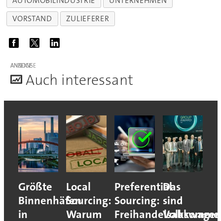
AUTOMOBILINDUSTRIE
UNTERNEHMEN
VORSTAND
ZULIEFERER
ANZEIGE
A
uch interessant
Größte
Local
Preferential
Das
Binnenhäfen
Sourcing:
Sourcing:
sind
in
Warum
Freihandelsabkomme
Volkswagen