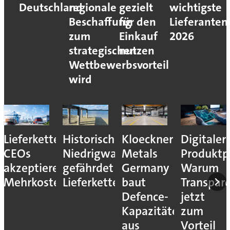
Deutschland
regionale
gezielt
wichtigste
Beschaffung
für den
Lieferanten
zum
Einkauf
2026
strategischen
nutzen
Wettbewerbsvorteil
wird
Lieferkettenresilienz:
Historisches
Kloeckner
Digitaler
CEOs
Niedrigwasser
Metals
Produktp
akzeptieren
gefährdet
Germany
Warum
Mehrkosten
Lieferketten
baut
Transpar
Defence-
jetzt
Kapazitäten
zum
aus
Vorteil