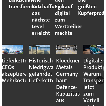
transformiert
Beschaffung
Einkauf
größten
das
digital
Kupferprod
nächste
zum
Level
Werttreiber
erreicht
machte
Lieferkettenresilienz:
Historisches
Kloeckner
Digitaler
CEOs
Niedrigwasser
Metals
Produktp
akzeptieren
gefährdet
Germany
Warum
Mehrkosten
Lieferketten
baut
Transpar
Defence-
jetzt
Kapazitäten
zum
aus
Vorteil