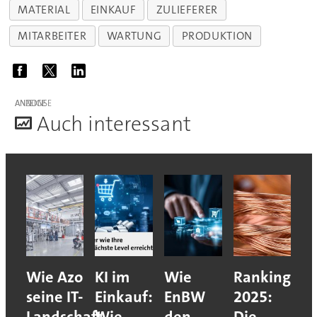
MATERIAL
EINKAUF
ZULIEFERER
MITARBEITER
WARTUNG
PRODUKTION
ANZEIGE
A
uch interessant
Wie Azo
KI im
Wie
Ranking
seine IT-
Einkauf:
EnBW
2025:
Landschaft
Wie
den
Die