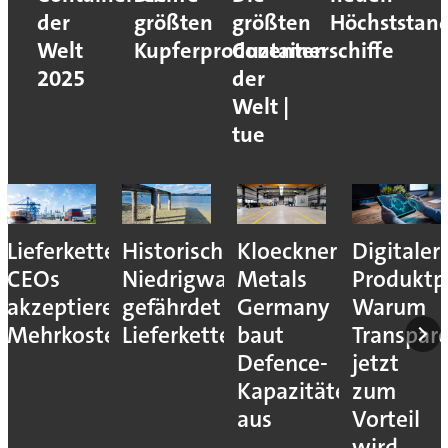
der
größten
größten
Höchststan
Welt
Kupferproduzenten
Containerschiffe
2025
der
Welt |
tue
Lieferkettenresilienz:
Historisches
Kloeckner
Digitaler
CEOs
Niedrigwasser
Metals
Produktp
akzeptieren
gefährdet
Germany
Warum
Mehrkosten
Lieferketten
baut
Transpar
Defence-
jetzt
Kapazitäten
zum
aus
Vorteil
wird