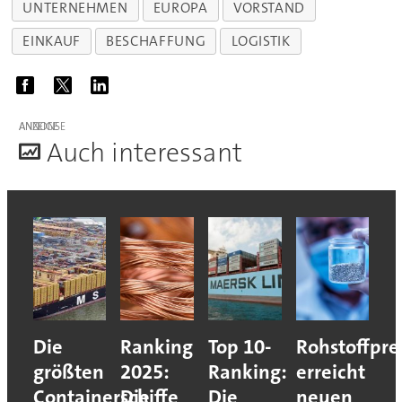
UNTERNEHMEN
EUROPA
VORSTAND
EINKAUF
BESCHAFFUNG
LOGISTIK
ANZEIGE
A
uch interessant
Die
Ranking
Top 10-
Rohstoffpre
größten
2025:
Ranking:
erreicht
Containerschiffe
Die
Die
neuen