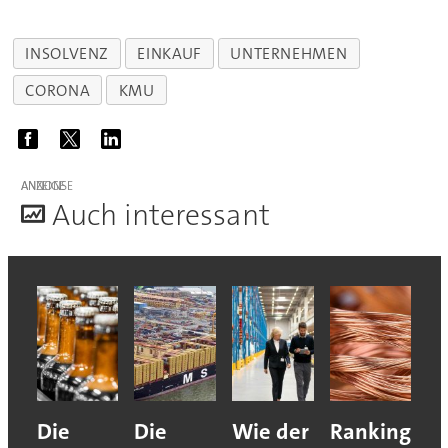
INSOLVENZ
EINKAUF
UNTERNEHMEN
CORONA
KMU
ANZEIGE
A
uch interessant
Die
Die
Wie der
Ranking