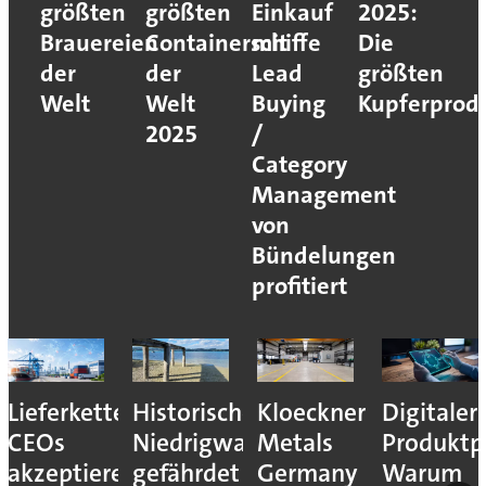
größten
größten
Einkauf
2025:
Brauereien
Containerschiffe
mit
Die
der
der
Lead
größten
Welt
Welt
Buying
Kupferprod
2025
/
Category
Management
von
Bündelungen
profitiert
es
Kloeckner
Digitaler
Die
Schluss
sser
Metals
Produktpass:
größten
mit
Germany
Warum
Brauereien
Stillstän