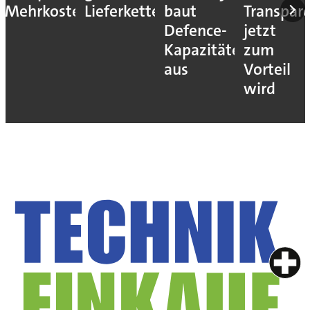
en
baut
Transparenz
weltweit
So
Defence-
jetzt
steigern
Kapazitäten
zum
Sie Ihre
aus
Vorteil
OEE um
wird
15%