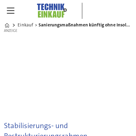
Einkauf
Sanierungsmaßnahmen künftig ohne Insolvenzverfahren möglich
Home
ANZEIGE
ANZEIGE
Stabilisierungs- und
Restrukturierungsrahmen