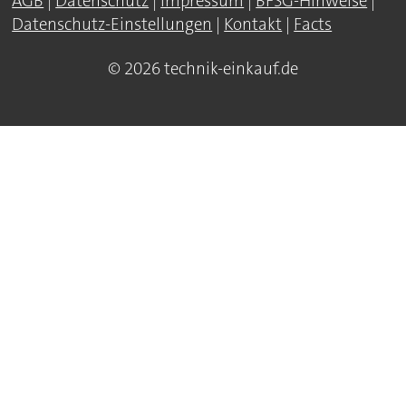
AGB
|
Datenschutz
|
Impressum
|
BFSG-Hinweise
|
Datenschutz-Einstellungen
|
Kontakt
|
Facts
© 2026 technik-einkauf.de