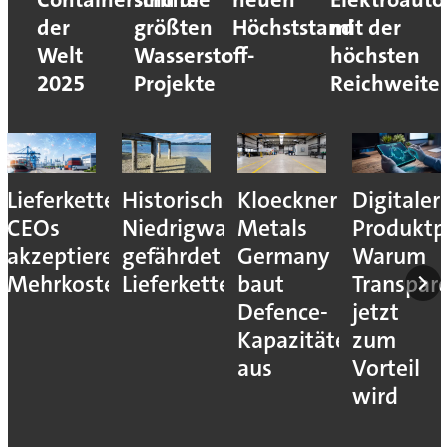
der
größten
Höchststand
mit der
Welt
Wasserstoff-
höchsten
2025
Projekte
Reichweite
Lieferkettenresilienz:
Historisches
Kloeckner
Digitaler
CEOs
Niedrigwasser
Metals
Produktp
akzeptieren
gefährdet
Germany
Warum
Mehrkosten
Lieferketten
baut
Transpar
Defence-
jetzt
Kapazitäten
zum
aus
Vorteil
wird