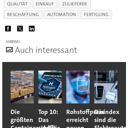
QUALITÄT
EINKAUF
ZULIEFERER
BESCHAFFUNG
AUTOMATION
FERTIGUNG
ANZEIGE
A
uch interessant
Die
Top 10:
Rohstoffpreisindex
Das
größten
Das
erreicht
sind die
Containerschiffe
sind die
neuen
Elektroauto