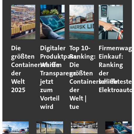
Die
Digitaler
Top 10-
Firmenwag
größten
Produktpass:
Ranking:
Einkauf:
Containerschiffe
Warum
Die
Ranking
der
Transparenz
größten
der
Welt
jetzt
Containerschiffe
beliebteste
2025
zum
der
Elektroauto
Vorteil
Welt |
wird
tue