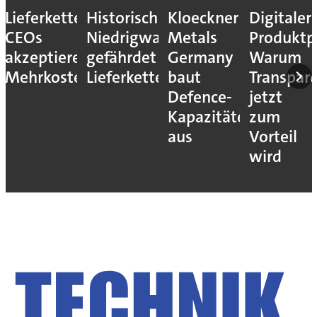
es
Kloeckner
Digitaler
Die
Schluss
sser
Metals
Produktpass:
größten
mit
Germany
Warum
Brauereien
Stillstän
en
baut
Transparenz
weltweit
So
Defence-
jetzt
steigern
Kapazitäten
zum
Sie Ihre
aus
Vorteil
OEE um
wird
15%