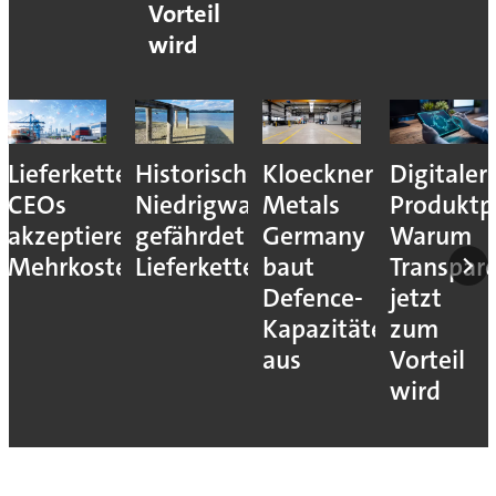
Vorteil
wird
Lieferkettenresilienz:
Historisches
Kloeckner
Digitaler
CEOs
Niedrigwasser
Metals
Produktp
akzeptieren
gefährdet
Germany
Warum
Mehrkosten
Lieferketten
baut
Transpar
Defence-
jetzt
Kapazitäten
zum
aus
Vorteil
wird