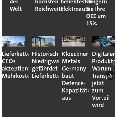
der
höchsten
beliebtesten
steigern
Welt
Reichweite
Elektroautos
Sie Ihre
OEE um
15%
Lieferkettenresilienz:
Historisches
Kloeckner
Digitaler
CEOs
Niedrigwasser
Metals
Produktp
akzeptieren
gefährdet
Germany
Warum
Mehrkosten
Lieferketten
baut
Transpar
Defence-
jetzt
Kapazitäten
zum
aus
Vorteil
wird