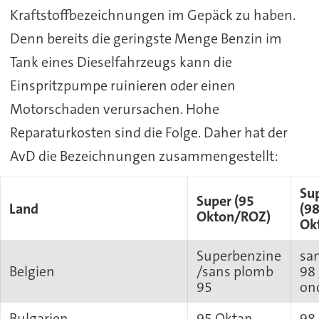
Kraftstoffbezeichnungen im Gepäck zu haben.
Denn bereits die geringste Menge Benzin im
Tank eines Dieselfahrzeugs kann die
Einspritzpumpe ruinieren oder einen
Motorschaden verursachen. Hohe
Reparaturkosten sind die Folge. Daher hat der
AvD die Bezeichnungen zusammengestellt:
Sup
Super (95
Land
(9
Okton/ROZ)
Ok
Superbenzine
sa
Belgien
/sans plomb
98
95
on
Bulgarien
95 Oktan
98