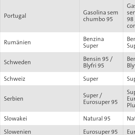
Ga
Gasolina sem
se
Portugal
chumbo 95
98
co
Benzina
Be
Rumänien
Super
Su
Bensin 95 /
Be
Schweden
Blyfri 95
Bly
Schweiz
Super
Su
Sup
Super /
Serbien
Eu
Eurosuper 95
Pl
Slowakei
Natural 95
Na
Slowenien
Eurosuper 95
Eu