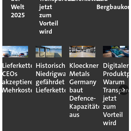
Welt
jetzt
Bergbaukon
2025
zum
Vorteil
wird
Lieferkettenresilienz:
Historisches
Kloeckner
Digitaler
CEOs
Niedrigwasser
Metals
Produktp
akzeptieren
gefährdet
Germany
Warum
Mehrkosten
Lieferketten
baut
Transpar
Defence-
jetzt
Kapazitäten
zum
aus
Vorteil
wird