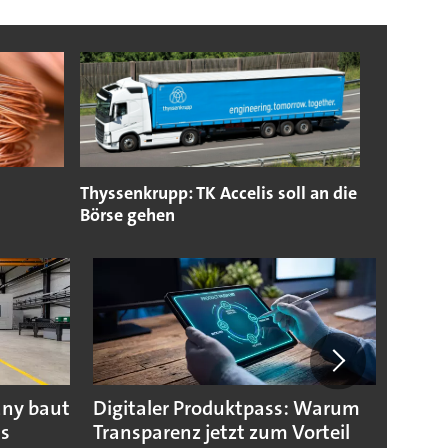
Thyssenkrupp: TK Accelis soll an die
Börse gehen
any baut
Digitaler Produktpass: Warum
Die g
us
Transparenz jetzt zum Vorteil
weltw