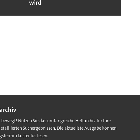
wird
archiv
e bewegt! Nutzen Sie das umfangreiche Heftarchiv für Ihre
detaillierten Suchergebnissen. Die aktuellste Ausgabe können
gstermin kostenlos lesen.