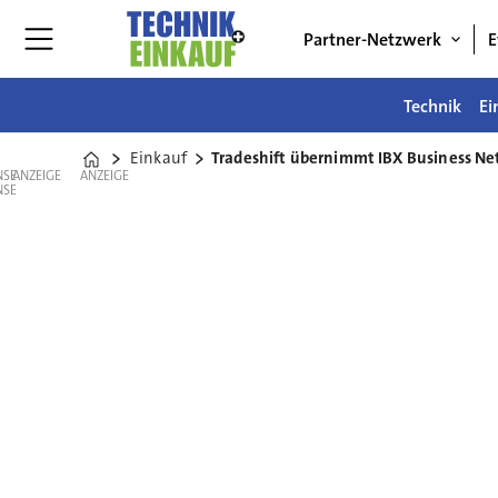
Partner-Netzwerk
E
Technik
Ei
Einkauf
Tradeshift übernimmt IBX Business N
Home
ANZEIGE
ANZEIGE