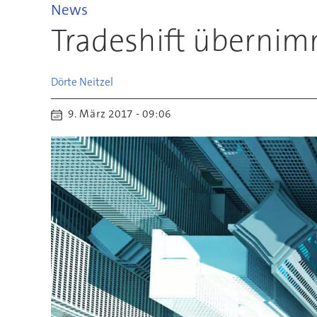
News
Tradeshift übernim
Dörte
Neitzel
9. März 2017 - 09:06