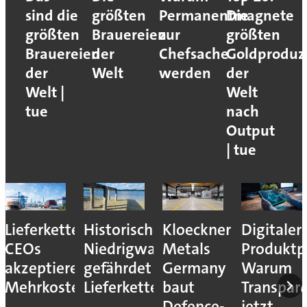
sind die
größten
Permanentmagnete
Die
größten
Brauereien
zur
größten
Brauereien
der
Chefsache
Goldproduz
der
Welt
werden
der
Welt |
Welt
tue
nach
Output
| tue
Lieferkettenresilienz:
Historisches
Kloeckner
Digitaler
CEOs
Niedrigwasser
Metals
Produktp
akzeptieren
gefährdet
Germany
Warum
Mehrkosten
Lieferketten
baut
Transpar
Defence-
jetzt