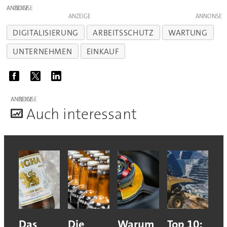
ANZEIGE
ANZEIGE
DIGITALISIERUNG
ARBEITSSCHUTZ
WARTUNG
UNTERNEHMEN
EINKAUF
ANZEIGE
A
uch interessant
Das
Die
Warum
Top 10: