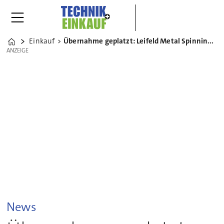
Einkauf
Übernahme geplatzt: Leifeld Metal Spinning wird nicht chinesisch
Home
ANZEIGE
ANZEIGE
News