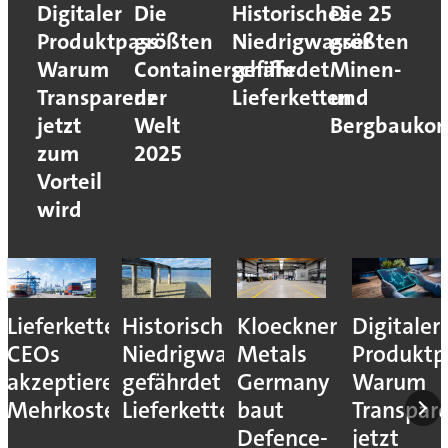
Digitaler
Die
Historisches
Die 25
Produktpass:
größten
Niedrigwasser
größten
Warum
Containerschiffe
gefährdet
Minen-
Transparenz
der
Lieferketten
und
jetzt
Welt
Bergbaukon
zum
2025
Vorteil
wird
Lieferkettenresilienz:
Historisches
Kloeckner
Digitaler
CEOs
Niedrigwasser
Metals
Produktp
akzeptieren
gefährdet
Germany
Warum
Mehrkosten
Lieferketten
baut
Transpar
Defence-
jetzt