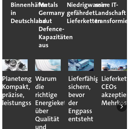
Binnenhäfen
Metals
Niedrigwasser
seine IT-
in
Germany
gefährdet
Landschaft
Deutschland
baut
Lieferketten
transformie
Defence-
Kapazitäten
aus
Planetengetriebe:
Warum
Lieferfähigkeit
Lieferket
Kompakt,
die
sichern,
CEOs
präzise,
richtige
bevor
akzeptie
leistungsstark
Energiekette
der
Mehrkos
über
Engpass
Qualität
entsteht
und