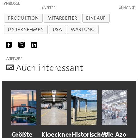
ANZEIGE
ANZEIGE
PRODUKTION
MITARBEITER
EINKAUF
UNTERNEHMEN
USA
WARTUNG
ANZEIGE
A
uch interessant
Größte
Kloeckner
Historisches
Wie Azo