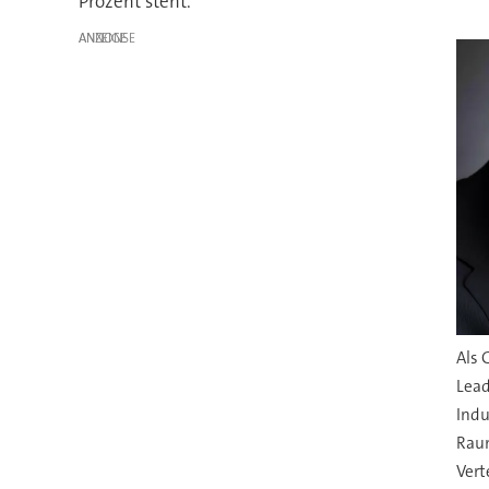
Prozent steht.
ANZEIGE
Als 
Lead
Indu
Rau
Vert