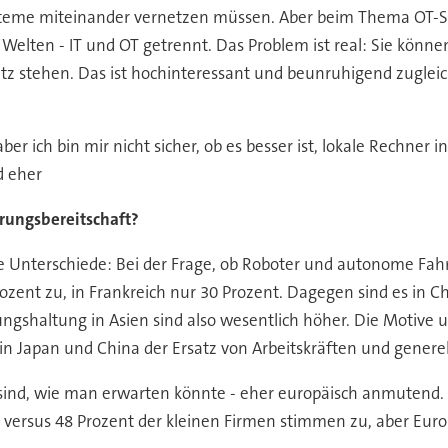
Systeme miteinander vernetzen müssen. Aber beim Thema OT-Se
elten - IT und OT getrennt. Das Problem ist real: Sie können
z stehen. Das ist hochinteressant und beunruhigend zugleich
er ich bin mir nicht sicher, ob es besser ist, lokale Rechner i
d eher
erungsbereitschaft?
e Unterschiede: Bei der Frage, ob Roboter und autonome Fah
nt zu, in Frankreich nur 30 Prozent. Dagegen sind es in Chi
gshaltung in Asien sind also wesentlich höher. Die Motive un
n Japan und China der Ersatz von Arbeitskräften und genere
lich sind, wie man erwarten könnte - eher europäisch anmuten
 versus 48 Prozent der kleinen Firmen stimmen zu, aber Europ