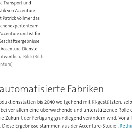
e Transport und
stik von Accenture
et Patrick Vollmer das
nchenexpertenteam
Accenture und ist für
Geschäftsergebnisse
r Accenture-Dienste
ntwortlich.
(Bild:
nture)
automatisierte Fabriken
 Produktionsstätten bis 2040 weitgehend mit KI-gestützten, s
i vor allem eine überwachende und unterstützende Rolle ei
ie Zukunft der Fertigung grundlegend verändern wird. Vor al
. Diese Ergebnisse stammen aus der Accenture-Studie
„Rethi