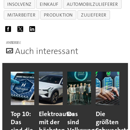
INSOLVENZ
EINKAUF
AUTOMOBILZULIEFERER
MITARBEITER
PRODUKTION
ZULIEFERER
ANZEIGE
A
uch interessant
Top 10:
Elektroautos
Das
Die
Das
mit der
sind
größten