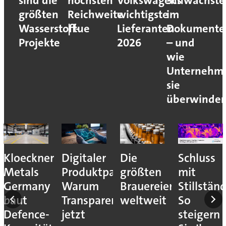
sind die
höchsten
Volkswagens
Schwachste
größten
Reichweite
wichtigste
im
Wasserstoff-
| tue
Lieferanten
Dokumente
Projekte
2026
– und
wie
Unternehm
sie
überwinde
es
Kloeckner
Digitaler
Die
Schluss
sser
Metals
Produktpass:
größten
mit
Germany
Warum
Brauereien
Stillstän
en
baut
Transparenz
weltweit
So
Defence-
jetzt
steigern