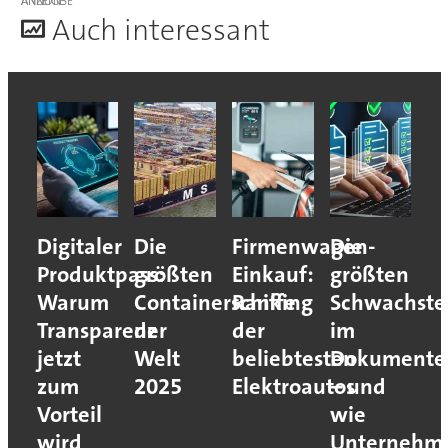
ANZEIGE
A
uch interessant
Digitaler
Die
Firmenwagen-
Die
Produktpass:
größten
Einkauf:
größten
Warum
Containerschiffe
Ranking
Schwachste
Transparenz
der
der
im
jetzt
Welt
beliebtesten
Dokumente
zum
2025
Elektroautos
– und
Vorteil
wie
wird
Unternehm