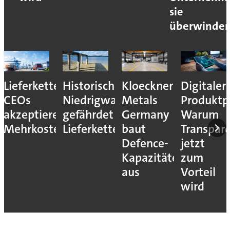
sie
überwinde
Lieferkettenresilienz:
Historisches
Kloeckner
Digitaler
CEOs
Niedrigwasser
Metals
Produktp
akzeptieren
gefährdet
Germany
Warum
Mehrkosten
Lieferketten
baut
Transpar
Defence-
jetzt
Kapazitäten
zum
aus
Vorteil
wird