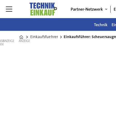
Partner-Netzwerk
E
Technik
Ei
Einkaufsfuehrer
Einkaufsführer: Scheuersaug
Home
ANZEIGE
ANZEIGE