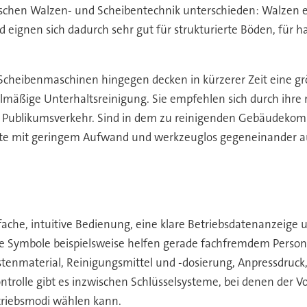
schen Walzen- und Scheibentechnik unterschieden: Walzen e
eignen sich dadurch sehr gut für strukturierte Böden, für h
 Scheibenmaschinen hingegen decken in kürzerer Zeit eine g
gelmäßige Unterhaltsreinigung. Sie empfehlen sich durch ihr
ublikumsverkehr. Sind in dem zu reinigenden Gebäudekomplex
rste mit geringem Aufwand und werkzeuglos gegeneinander 
ache, intuitive Bedienung, eine klare Betriebsdatenanzeige u
he Symbole beispielsweise helfen gerade fachfremdem Personal
ürstenmaterial, Reinigungsmittel und -dosierung, Anpressdru
rolle gibt es inzwischen Schlüsselsysteme, bei denen der Vor
etriebsmodi wählen kann.