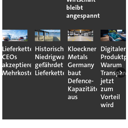
bleibt
angespannt
Lieferkettenresilienz:
Historisches
Kloeckner
Digitaler
CEOs
Niedrigwasser
Metals
Produktp
akzeptieren
gefährdet
Germany
Warum
Mehrkosten
Lieferketten
baut
Transpar
Defence-
jetzt
Kapazitäten
zum
aus
Vorteil
wird