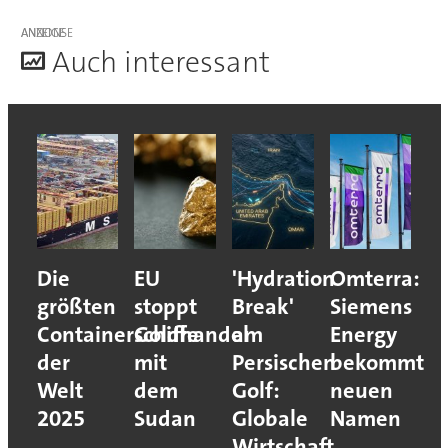
ANZEIGE
A
uch interessant
Die
EU
'Hydration
Omterra:
größten
stoppt
Break'
Siemens
Containerschiffe
Goldhandel
am
Energy
der
mit
Persischen
bekommt
Welt
dem
Golf:
neuen
2025
Sudan
Globale
Namen
Wirtschaft