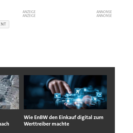
ANZEIGE
ANZEIGE
ENT
Wie EnBW den Einkauf digital zum
nach
Werttreiber machte