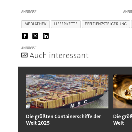
ANZEIGE
ANZE
MEDIATHEK
LIEFERKETTE
EFFIZIENZSTEIGERUNG
ANZEIGE
A
uch interessant
Die größten Containerschiffe der
Die grö
Welt 2025
Welt