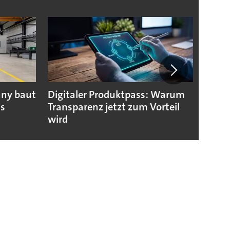
any baut
Digitaler Produktpass: Warum
Die g
us
Transparenz jetzt zum Vorteil
weltw
wird