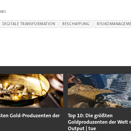
IGE
DIGITALE TRANSFORMATION
BESCHAFFUNG
RISIKOMANAGEM
ßten Gold-Produzenten der
Top 10: Die größten
Goldproduzenten der Welt 
Output | tue