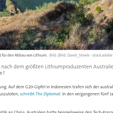
) für den Abbau von Lithium.
(Bild: David_Steele - stock.adob
 nach dem größten Lithiumproduzenten Australien
e?
ung. Auf dem G20-Gipfel in Indonesien trafen sich der austr
auszuloten,
schreibt
The Diplomat
. In den vergangenen fünf 
Kritik an China. Australien hatte beispielsweise den Tech-