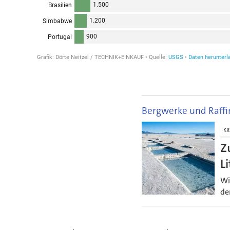
Bergwerke und Raffi
KR
Z
L
Wi
de