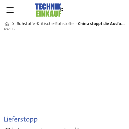
Rohstoffe-Kritische-Rohstoffe
China stoppt die Ausfuhr Seltener Erden und Magnete
Home
ANZEIGE
ANZEIGE
Lieferstopp