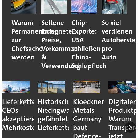
Warum
Seltene
Chip-
So viel
Permanentmagnete
Erden:
Exporte:
verdienen
zur
Preise,
USA
Autoherstel
Chefsache
Vorkommen
schließen
pro
werden
&
China-
Auto
Verwendung
Schlupfloch
Lieferkettenresilienz:
Historisches
Kloeckner
Digitaler
CEOs
Niedrigwasser
Metals
Produktp
akzeptieren
gefährdet
Germany
Warum
Mehrkosten
Lieferketten
baut
Transpar
Defence-
jetzt