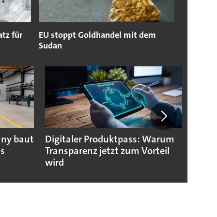
tz für
EU stoppt Goldhandel mit dem
Sudan
any baut
Digitaler Produktpass: Warum
Die g
us
Transparenz jetzt zum Vorteil
weltw
wird