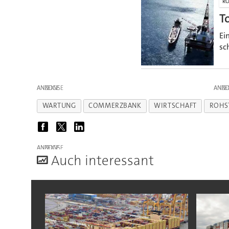
RO
T
Ei
sc
ANZEIGE
ANZE
WARTUNG
COMMERZBANK
WIRTSCHAFT
ROHS
ANZEIGE
A
uch interessant