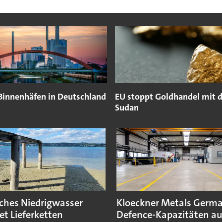
Binnenhäfen in Deutschland
EU stoppt Goldhandel mit
Sudan
sches Niedrigwasser
Kloeckner Metals Germ
et Lieferketten
Defence-Kapazitäten a