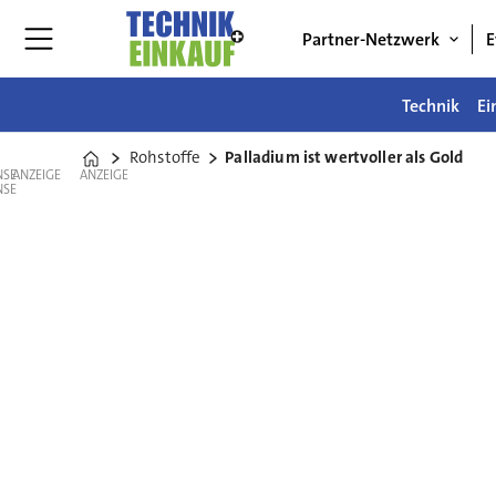
Partner-Netzwerk
E
Technik
Ei
Rohstoffe
Palladium ist wertvoller als Gold
Home
ANZEIGE
ANZEIGE