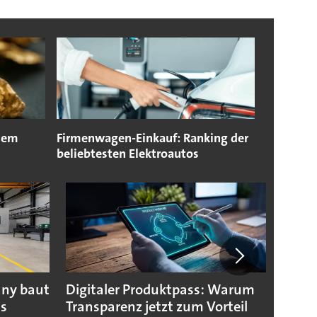
 dem
Firmenwagen-Einkauf: Ranking der
beliebtesten Elektroautos
any baut
Digitaler Produktpass: Warum
Die g
us
Transparenz jetzt zum Vorteil
weltw