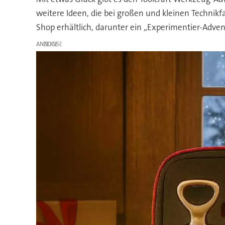
weitere Ideen, die bei großen und kleinen Technik
Shop erhältlich, darunter ein „Experimentier-Adve
ANZEIGE