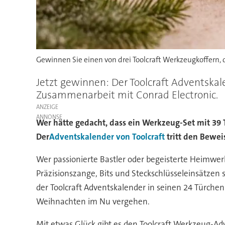
Gewinnen Sie einen von drei Toolcraft Werkzeugkoffern, 
Jetzt gewinnen: Der Toolcraft Adventska
Zusammenarbeit mit Conrad Electronic.
ANZEIGE
Wer hätte gedacht, dass ein Werkzeug-Set mit 39 
Der
Adventskalender von Toolcraft
tritt den Bewei
Wer passionierte Bastler oder begeisterte Heimwer
Präzisionszange, Bits und Steckschlüsseleinsätzen 
der Toolcraft Adventskalender in seinen 24 Türchen 
Weihnachten im Nu vergehen.
Mit etwas Glück gibt es den Toolcraft Werkzeug-Ad