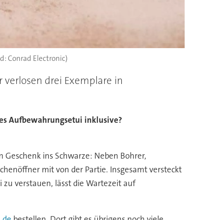
ld: Conrad Electronic)
 verlosen drei Exemplare in
hes Aufbewahrungsetui inklusive?
sem Geschenk ins Schwarze: Neben Bohrer,
chenöffner mit von der Partie. Insgesamt versteckt
 zu verstauen, lässt die Wartezeit auf
.de
bestellen. Dort gibt es übrigens noch viele