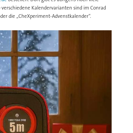
0 verschiedene Kalendervarianten sind im Conrad
 oder die „CheXperiment-Advenstkalender“.