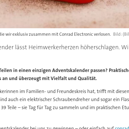
die wir exklusiv zusammen mit Conrad Electronic verlosen.
(Bi
lender lässt Heimwerkerherzen höherschlagen. Wir
Teilen in einen einzigen Adventskalender passen? Praktisc
s an und überzeugt mit Vielfalt und Qualität.
kerinnen im Familien- und Freundeskreis hat, trifft mit die
sind auch ein elektrischer Schraubendreher und sogar ein Flas
39 Teile – sie Tag für Tag zu sammeln und im praktischen Etui
ventskalender bei uns zu gewinnen – oder einfach auf
conrad