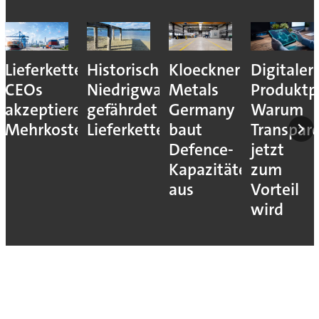
Lieferkettenresilienz:
Historisches
Kloeckner
Digitaler
CEOs
Niedrigwasser
Metals
Produktp
akzeptieren
gefährdet
Germany
Warum
Mehrkosten
Lieferketten
baut
Transpar
Defence-
jetzt
Kapazitäten
zum
aus
Vorteil
wird