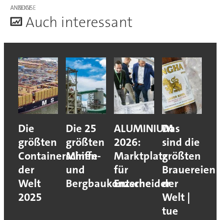
ANZEIGE
A
uch interessant
Die
Die 25
ALUMINIUM
Das
größten
größten
2026:
sind die
Containerschiffe
Minen-
Marktplatz
größten
der
und
für
Brauereien
Welt
Bergbaukonzerne
Entscheider
der
2025
Welt |
tue