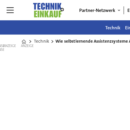
Partner-Netzwerk
E
Technik
Ei
Technik
Wie selbstlernende Assistenzsysteme
Home
ANZEIGE
ANZEIGE