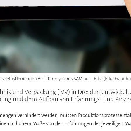
des selbstlernenden Assistenzsystems SAM aus.
(Bild: Fraunho
chnik und Verpackung (IVV) in Dresden entwickelt
bung und dem Aufbau von Erfahrungs- und Prozes
engen verhindert werden, müssen Produktionsprozesse stabil 
chinen in hohem Maße von den Erfahrungen der jeweiligen M